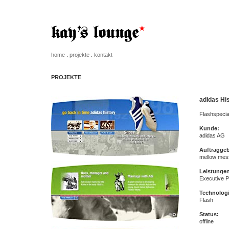
home
.
projekte
.
kontakt
PROJEKTE
adidas Hi
Flashspecia
Kunde:
adidas AG
Auftraggeb
mellow mes
Leistunge
Executive 
Technologi
Flash
Status:
offline