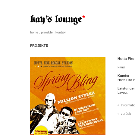
home
.
projekte
.
kontakt
PROJEKTE
Hotta Fir
Flyer
Kunde:
Hotta Fire 
Leistunge
Layout
Informati
zurück